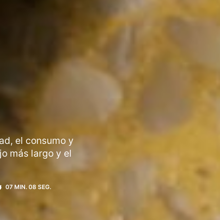
dad, el consumo y
jo más largo y el
07 MIN. 08 SEG.